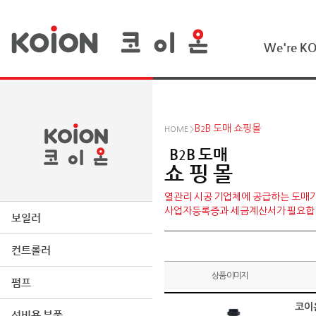
We're K
B
B 도매 쇼핑몰
HOME >
2
B
B 도매
2
쇼 핑 몰
열관리 시공 기업체에 공급하는 도매
사업자등록증과 세금계산서가 필요합
보일러
컨트롤러
상품 이미지
펌프
코이온
설비용 부품